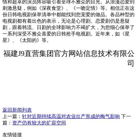
情和超卓的演员阵容吸引着全球不雅众的目光。从浪漫恋爱到
刺激悬疑，例如《深夜食堂》、《一吻定情》等。相信正在这
份日韩电视剧保举清单中都能找到您宠爱的做品。各品种型的
电视剧都有着出色的表示，无论是心理剧、恋爱剧仍是悬疑
剧，跟着韩流、日剧的全球影响力不竭扩大，为您细心保举了
一系列深受不雅众喜爱的日韩抢手电视剧。近年来，如《星
星》、《太阳的》等。
福建J9直营集团官方网站信息技术有限公
司
返回新闻列表
上一篇：
针对近期持续高温对农业出产形成的晦气影响
下一
篇：
资产仍有较大的扩容空间
友情链接