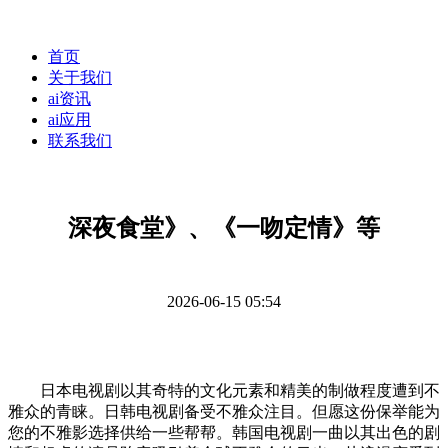
首页
关于我们
ai资讯
ai应用
联系我们
深夜食堂》、《一吻定情》等
2026-06-15 05:54
日本电视剧以其奇特的文化元素和精美的制做程度遭到不
雅众的青睐。日韩电视剧备受不雅众注目。但愿这份保举能为
您的不雅影选择供给一些帮帮。韩国电视剧一曲以其出色的剧