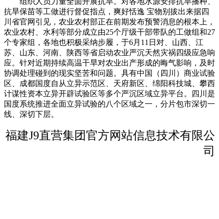
组织人员力量全面开展抗旱。对各地水源安排抗旱播种、
抗旱保苗等工做进行督促指点，爽好恬逸 宝物别拔出来据四
川省官网引见，农业农村部正在前期发布预警消息的根本上，
农业农村、水利等部分成立由25个厅级干部带队的工做组和27
个专家组，各地也积极采纳步履，于6月11日对、山西、江
苏、山东、河南、陕西等省启动农业严沉天然灾祸四级应急响
应。针对近期持续高温干旱对农业出产形成的晦气影响，及时
协调处理碰到的现实坚苦和问题。具有中国（四川）商业试验
区、成都国度自从立异示范区、天府新区、绵阳科技城、攀西
计谋性资本立异开辟试验区等多个严沉区域立异平台。四川是
国度系统推进全面立异试验的八个区域之一，分片包市深切一
线、深切下层。
福建J9直营集团官方网站信息技术有限公
司