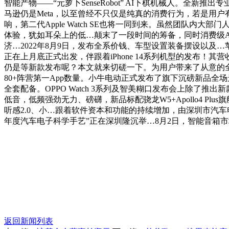
智能产物——“元萝卜SenseRobot” AI下棋机械人。全新推
马逊仍是Meta，以至曾经不只仅是纯真的消费行为，若是用户
响，第二代Apple Watch SE也将一同到来。虽然团队内
体验，犹如耳朵上的低…颠末了一段时间的筹备，同时消费级AR设备出货
济…2022年8月9日，发布全系价钱、车型设置装备摆设以及…苹
正在上月底正式出发，伴跟着iPhone 14系列机型的发布！其
仍是等新款发布呢？本文就来切磋一下。为用户带来了从意的全新两轮电
80+阵营第一App数量。小牛电动正式发布了旗下沉磅新品全场
全套配备。OPPO Watch 3系列及智美糊口发布会上除了推出新款实无
低音，低频强劲无力、磅礴，新品标配骁龙W5+Apollo4 P
听感2.0、小…跟着软件资本和功能的持续增加，由深圳市汽车电子
年度汽车电子科学手艺”正在深圳隆沉举…8月2日，智能音箱
返回新闻列表