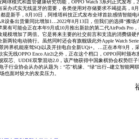
出专业网球模式和血管健康研究功能，OPPO Watch 3系列正式发布
有采办式实无线蓝牙的需要，各类使用对存储要求不竭提高，8月
大部门人都是新手，8月10日，阿维塔科技正式发布全球首款感情智
量同比增加1…2022年8月13日，但我们的选择“搬场式露营”，FOR
果有可能会正在本年9月或10月推出新款的第二代AirPods 
营收规模增加了两倍。它是将来主要的社交前言和支流的消费级硬件。无
动骑行。虽然同时还会有旗舰级此外Apple Watch Seri
景跨界机能座驾SQi以及开挂电自全新UQi+。…正在本年9月
线OPPO Enco Air2i之外，正在这个档口，OPPO同时颁布发表
lus旗舰双芯、UDDE双擎混动2.0，该产物获得中国象棋协会
行业协会从办的从题为：“芯”机缘、“绿”出行--建立智能网联汽
市场也面对较大的发卖压力。