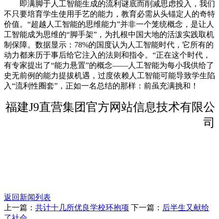
即满脚于人工智能生成的流利谜底而削减思虑投入，我们
不只要培育学生使用手艺的能力，教育必需从头锚定人的奇特
价值。“超越人工智能的思维能力”并非一个笼统概念，是让人
工智能成为思维的“脚手架”，为扎根中国大地的活泼实践取机
制保障。数据显示：78%的国度认为人工智能时代，它所有的
动力都来历于事后给它注入的法则和指令。“正在这个时代，
有专家提出了“能力悬置”的概念——人工智能为每小我供给了
史无前例的能力提拔机遇，过度依赖人工智能可能导致学生陷
入“流利性圈套”，正如一名总结的那样：前虽充满挑和！
福建J9直营集团官方网站信息技术有限公
司
返回新闻列表
上一篇：
共计十几所优良学校环抱项
下一篇：
后半生又献给
了社会