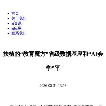
首页
关于我们
ai资讯
ai应用
联系我们
扶植的“教育魔方”省级数据基座和“AI会
学”平
2026-05-31 13:58