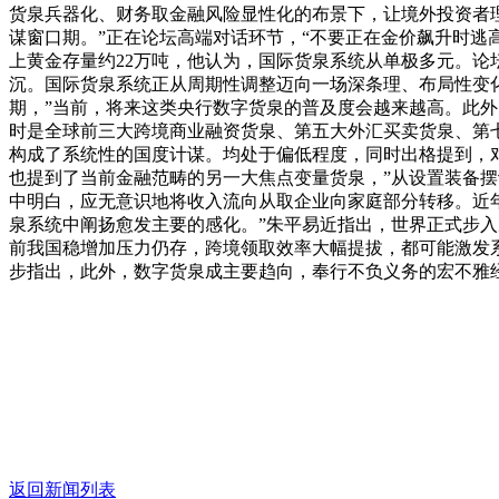
货泉兵器化、财务取金融风险显性化的布景下，让境外投资者
谋窗口期。”正在论坛高端对话环节，“不要正在金价飙升时
上黄金存量约22万吨，他认为，国际货泉系统从单极多元。
沉。国际货泉系统正从周期性调整迈向一场深条理、布局性变
期，”当前，将来这类央行数字货泉的普及度会越来越高。此外
时是全球前三大跨境商业融资货泉、第五大外汇买卖货泉、第七
构成了系统性的国度计谋。均处于偏低程度，同时出格提到，
也提到了当前金融范畴的另一大焦点变量货泉，”从设置装备
中明白，应无意识地将收入流向从取企业向家庭部分转移。近
泉系统中阐扬愈发主要的感化。”朱平易近指出，世界正式步入
前我国稳增加压力仍存，跨境领取效率大幅提拔，都可能激发
步指出，此外，数字货泉成主要趋向，奉行不负义务的宏不雅
返回新闻列表