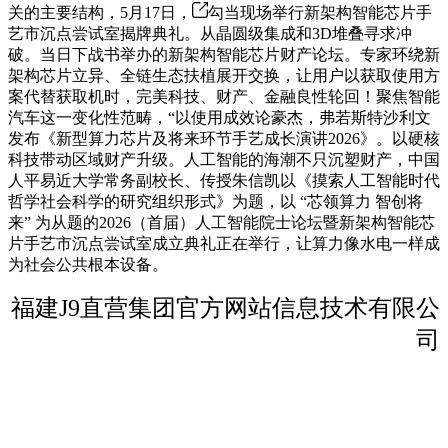
关的主要结构，5月17日，
勾当现场举行新架构智能芯片手
艺市沉点尝试室揭牌典礼。从晶圆级集成和3D堆叠寻求冲
破。当日下战书举办的新架构智能芯片财产论坛。专家环绕新
架构芯片立异、全链生态扶植展开交换，让用户以获取使用方
案代替获取机时，完美科技、财产、金融良性轮回！聚焦智能
汽车这一变化性范畴，“以使用成效论豪杰，弗若斯特沙利文
发布《新型算力芯片及将来环节手艺成长演讲2026》。以硬核
科技带动区域财产升级。人工智能的海潮不只沉塑财产，中国
人平易近大学常务副校长、传授朱信凯以《摸索人工智能时代
哲学社会科学的研究组织形式》为题，以 “芯领算力 智创将
来” 为从题的2026（首届）人工智能院士论坛暨新架构智能芯
片手艺市沉点尝试室成立典礼正在举行，让算力像水电一样成
为社会公共根本设备。
福建J9直营集团官方网站信息技术有限公
司