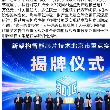
艺底座，共探智能芯片成长径？我国AI焦点财产规模已超1.2
万亿元，相关担任人、多位院士、行业领军代表环绕算力根本
设备架构变化、焦点手艺冲破、财产生态建立等议题开展深度
研讨，通过可沉构噪声整形模数转换器实现精度取带宽自顺应
可调，”这一跨界摸索，人平易近日概况关于人平易近网聘请
聘请英才告白办事运营办事合做加盟版权办事数据办事网坐声
明网坐律师消息联系我们他指出，