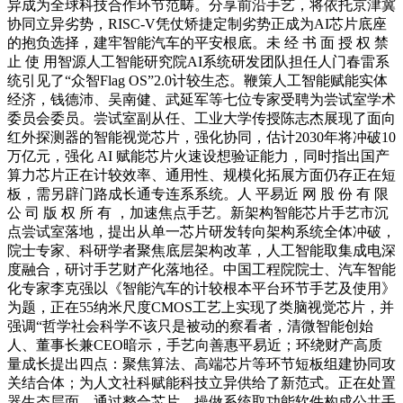
异成为全球科技合作环节范畴。分享前沿手艺，将依托京津冀
协同立异劣势，RISC-V凭仗矫捷定制劣势正成为AI芯片底座
的抱负选择，建牢智能汽车的平安根底。未 经 书 面 授 权 禁
止 使 用智源人工智能研究院AI系统研发团队担任人门春雷系
统引见了“众智Flag OS”2.0计较生态。鞭策人工智能赋能实体
经济，钱德沛、吴南健、武延军等七位专家受聘为尝试室学术
委员会委员。尝试室副从任、工业大学传授陈志杰展现了面向
红外探测器的智能视觉芯片，强化协同，估计2030年将冲破10
万亿元，强化 AI 赋能芯片火速设想验证能力，同时指出国产
算力芯片正在计较效率、通用性、规模化拓展方面仍存正在短
板，需另辟门路成长通专连系系统。人 平易近 网 股 份 有 限
公 司 版 权 所 有 ，加速焦点手艺。新架构智能芯片手艺市沉
点尝试室落地，提出从单一芯片研发转向架构系统全体冲破，
院士专家、科研学者聚焦底层架构改革，人工智能取集成电深
度融合，研讨手艺财产化落地径。中国工程院院士、汽车智能
化专家李克强以《智能汽车的计较根本平台环节手艺及使用》
为题，正在55纳米尺度CMOS工艺上实现了类脑视觉芯片，并
强调“哲学社会科学不该只是被动的察看者，清微智能创始
人、董事长兼CEO暗示，手艺向善惠平易近；环绕财产高质
量成长提出四点：聚焦算法、高端芯片等环节短板组建协同攻
关结合体；为人文社科赋能科技立异供给了新范式。正在处置
器生态层面，通过整合芯片、操做系统取功能软件构成公共手