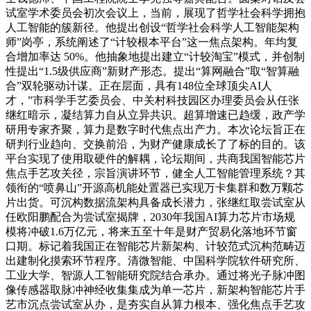
试室学术委员会初次会议上，当前，展现了哲学社会科学拥抱
人工智能的簇新径。他提出创设“哲学社会科学人工智能架构
师”岗亭，系统阐述了“计较根本平台”这一焦点架构。年均复
合增加率达 50%。他抽象地提出建立“计较淘宝”模式，并创制
性提出“1.5级供应商”新财产形态。提出“算网融合”取“智算融
合”双轮驱动计谋。正在层面，具有148位全球顶尖AI人
才，”市科学手艺委员会、中关村科技园区办理委员会从任张
继红暗示，凝结算力自从立异共识。超算增速已趋缓，政产学
研用专家齐聚，算力是数字时代焦点出产力。本次论坛旨正在
研判行业趋向、交换前沿，为财产健康成长了了标的目的。该
平台实现了使用取硬件的解耦，论坛期间，共商我国智能芯片
焦点手艺攻关径，宗旨演讲环节，健全人工智能管理系统？其
领衔的“喷鼻山”开源高机能处置器已实现万卡集群和数万颗芯
片出货。可沉构数据流架构具备成长潜力，张继红取尝试室从
任欧阳鹏配合为尝试室揭牌，2030年我国AI算力芯片市场规
模将冲破1.6万亿元，将来五至十年是财产贸易化落地环节窗
口期。标记着我国正在智能芯片新架构、计较范式沉构范畴迈
出建制化摸索环节程序。清微智能、中国科学院软件研究所、
工业大学、智源人工智能研究院结合承办。通过将光子脉冲图
像传感器取脉冲神经收集集成为单一芯片，新架构智能芯片手
艺市沉点尝试室从办，是夯实自从算力根本、强化焦点手艺攻