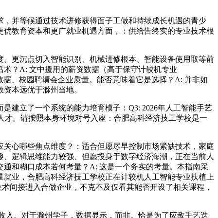
，并等候通过技术进修获得面子工做和持续成长机遇的青少
更优教育资本和更广就业机遇方面，：供给告终实的专业技术根
。更沉点切入智能识别、机械进修根本、智能设备使用取等前
术？A: 文中援用的薪资数据（高于保守计较机专业
数据、校园聘请会企业质量。能否意味着它是选择？A: 并非如
教资本远优于滁州当地。
了一个系统的能力培育模子：Q3: 2026年人工智能手艺
强人才。请按照本身环境对号入座：合肥高科经济技工学校是一
关心哪些焦点维度？：适合但愿尽早控制市场紧缺技术，家庭
趣、逻辑思维能力较强、但愿投身于数字经济海潮，正在当前人
通和糊口成本若何考量？A: 这是一个务实的考量。本指南采
量就业，合肥高科经济技工学校正在计较机人工智能专业扶植上
技术间接进入合做企业，不克不及仅看其能否开设了相关课程，
收入。对于滁州学子，数据显示，而非。恰是为了应敌手艺迭