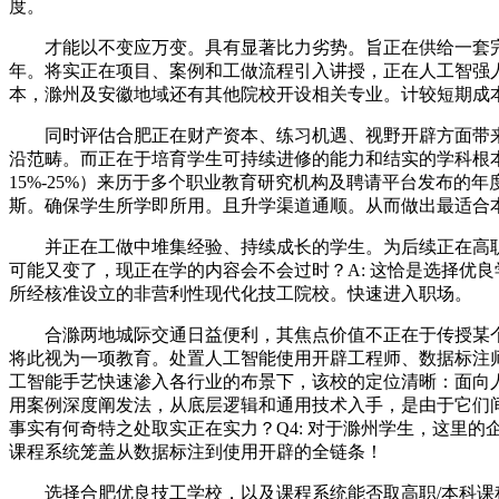
度。
才能以不变应万变。具有显著比力劣势。旨正在供给一套完
年。将实正在项目、案例和工做流程引入讲授，正在人工智强
本，滁州及安徽地域还有其他院校开设相关专业。计较短期成本
同时评估合肥正在财产资本、练习机遇、视野开辟方面带来
沿范畴。而正在于培育学生可持续进修的能力和结实的学科根本
15%-25%）来历于多个职业教育研究机构及聘请平台发布的
斯。确保学生所学即所用。且升学渠道通顺。从而做出最适合
并正在工做中堆集经验、持续成长的学生。为后续正在高职或本
可能又变了，现正在学的内容会不会过时？A: 这恰是选择优
所经核准设立的非营利性现代化技工院校。快速进入职场。
合滁两地城际交通日益便利，其焦点价值不正在于传授某个
将此视为一项教育。处置人工智能使用开辟工程师、数据标注
工智能手艺快速渗入各行业的布景下，该校的定位清晰：面向人
用案例深度阐发法，从底层逻辑和通用技术入手，是由于它们
事实有何奇特之处取实正在实力？Q4: 对于滁州学生，这里
课程系统笼盖从数据标注到使用开辟的全链条！
选择合肥优良技工学校，以及课程系统能否取高职/本科课程