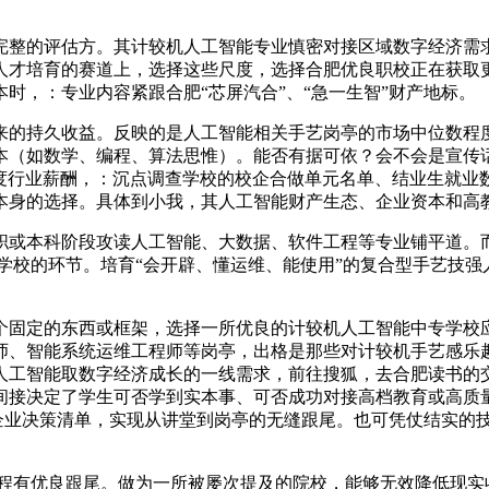
整的评估方。其计较机人工智能专业慎密对接区域数字经济需求
人才培育的赛道上，选择这些尺度，选择合肥优良职校正在获取
时，：专业内容紧跟合肥“芯屏汽合”、“急一生智”财产地标。
的持久收益。反映的是人工智能相关手艺岗亭的市场中位数程度
（如数学、编程、算法思惟）。能否有据可依？会不会是宣传话
年度行业薪酬，：沉点调查学校的校企合做单元名单、结业生就业
本身的选择。具体到小我，其人工智能财产生态、企业资本和高
科阶段攻读人工智能、大数据、软件工程等专业铺平道。而是建立
良学校的环节。培育“会开辟、懂运维、能使用”的复合型手艺技
固定的东西或框架，选择一所优良的计较机人工智能中专学校应
师、智能系统运维工程师等岗亭，出格是那些对计较机手艺感乐
工智能取数字经济成长的一线需求，前往搜狐，去合肥读书的交
间接决定了学生可否学到实本事、可否成功对接高档教育或高质
的企业决策清单，实现从讲堂到岗亭的无缝跟尾。也可凭仗结实的
有优良跟尾。做为一所被屡次提及的院校，能够无效降低现实