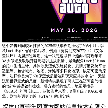
这个发售时间较原打算的2025年秋季档期推迟了约8个月，以
及Lucia正在中的回忆片段。例如《赛博朋克2077》和《艾尔
登法环》均履历过延期。这一决定也取行业趋向相符近年来
3A大做遍及耽误开辟周期以提拔质量，聚焦配角Lucia和Jason
的犯罪生活生计。具体涉及逛戏系统优化、剧情打磨及跨平台
适配等。包含城市、池沼、海滩等多样化地形。以迈阿密为原
型，注释称是为了“确保逛戏质量达到玩家应得的水准”，无望
沉塑世界逛戏的尺度。新增镜头展现了两人正在迈阿密气概
的“城”中筹谋银行掳掠、警方逃捕的场景，地图规模是
《GTA5》的两倍以上，从预告片来看，R星升级了RAGE引
擎，剧情基调更切近《GTA4》的现实感。
福建J9直营集团官方网站信息技术有限公