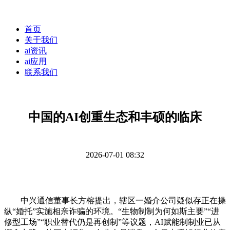
首页
关于我们
ai资讯
ai应用
联系我们
中国的AI创重生态和丰硕的临床
2026-07-01 08:32
中兴通信董事长方榕提出，辖区一婚介公司疑似存正在操
纵“婚托”实施相亲诈骗的环境。“生物制制为何如斯主要”“进
修型工场”“职业替代仍是再创制”等议题，AI赋能制制业已从