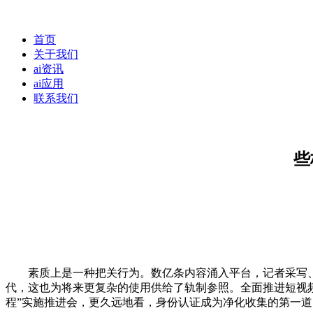
首页
关于我们
ai资讯
ai应用
联系我们
些
素质上是一种把关行为。数亿条内容涌入平台，记者采写、
代，这也为将来更复杂的使用供给了轨制参照。全面推进短视
程”实施推进会，更久远地看，身份认证成为净化收集的第一