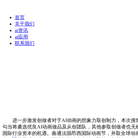
首页
关于我们
ai资讯
ai应用
联系我们
进一步激发创做者对于AI动画的想象力取创制力，本次搜集
勾当将遴选优良AI动画做品及从创团队，其他参取创做者也无
国际行业资本的机遇。曲通法国昂西国际动画节，并取全球动