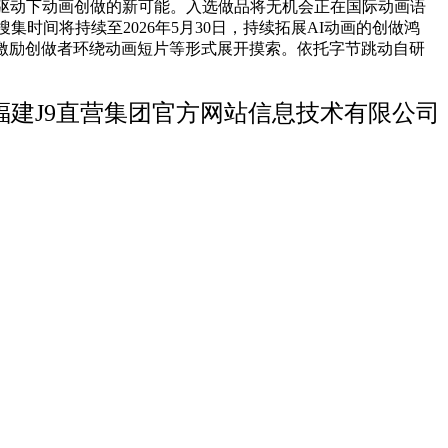
艺驱动下动画创做的新可能。入选做品将无机会正在国际动画语
时间将持续至2026年5月30日，持续拓展AI动画的创做鸿
激励创做者环绕动画短片等形式展开摸索。依托字节跳动自研
福建J9直营集团官方网站信息技术有限公司