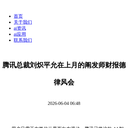
首页
关于我们
ai资讯
ai应用
联系我们
腾讯总裁刘炽平允在上月的阐发师财报德
律风会
2026-06-04 06:48