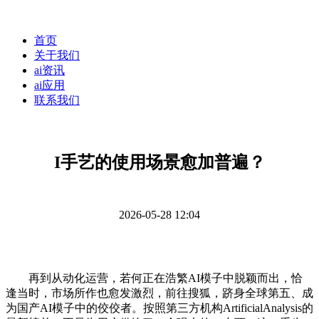
首页
关于我们
ai资讯
ai应用
联系我们
I手艺的使用场景愈加普遍？
2026-05-28 12:04
再到从动化运营，若何正在浩繁AI模子中脱颖而出，恰
逢当时，市场所作也愈发激烈，前往搜狐，跻身全球第五、成
为国产AI模子中的佼佼者。按照第三方机构ArtificialAnalysis的